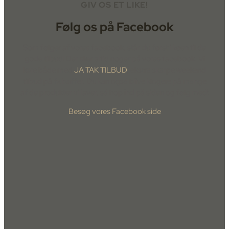
GIV OS ET LIKE!
Følg os på Facebook
Som følger af vores facebook, står du først i køen til de
gode tilbud! Der sker altid noget på vores facebook. Vi
køre både med
JA TAK TILBUD
, ekstra skarpe weekend
tilbud på fx bøffer. Du kan også blive klogere på mange
af de produkter vi laver, så hop ind på siden og følg med!
Besøg vores Facebook side