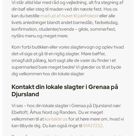
Vi står altid klar med råd og vejledning, alt fra stegning af
din bøf eller steg til maden ved din næste fest. Hos os
kan du bestille
mad ud af huset til julefrokost
eller alle
livets anledninger blandt andet barnedåb, fødselsdag,
konfirmation, studenter/svende – gilde, sommerfest,
nytårs menu og meget mere.
Kom forbi butikken eller vores slagtervogn og oplev hvad
det vil sige at gå til en rigtig slagter. Møre bøffer,
smagfuldt pålæg, kort sagt alle de varer du finder i et
supermarked bare meget bedre! Vi glæder os til at byde
dig velkommen hos din lokale slagter.
Kontakt din lokale slagter i Grenaa på
Djursland
Vi ses – hos din lokale slagter i Grenaa på Djursland nær
Ebeltoft, Århus Nord og Randers. Du er meget
velkommen til at
kontakte os
for at høre mere om, hvad vi
kan tilbyde dig. Du kan også ringe til
61437232
.