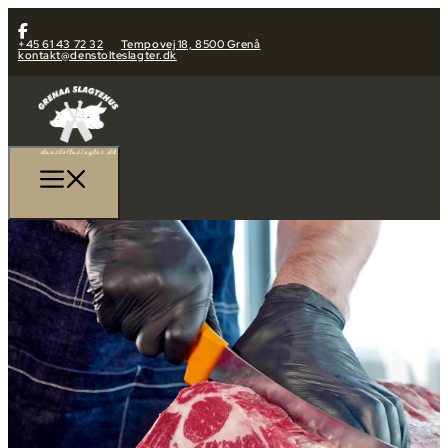
+45 61 43 72 32
Tempovej 18, 8500 Grenå
kontakt@denstolteslagter.dk