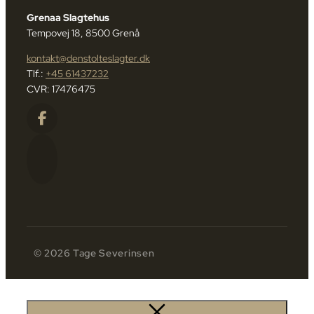
Grenaa Slagtehus
Tempovej 18, 8500 Grenå
kontakt@denstolteslagter.dk
Tlf.:
+45 61437232
CVR: 17476475
© 2026 Tage Severinsen