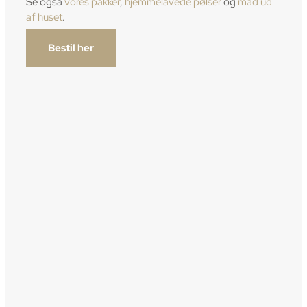
Se også
vores pakker
,
hjemmelavede pølser
og
mad ud
af huset
.
Bestil her