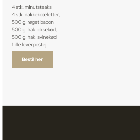
4 stk. minutsteaks
4 stk. nakkekoteletter,
500 g. røget bacon
500 g. hak. oksekød,
500 g. hak. svinekød
1 lille leverpostej
Bestil her