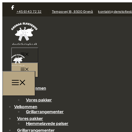
+45 61 43 72 32
Tempovej 18, 8500 Grenå
kontakt@denstoltesl
Velkommen
Vores pakker
Velkommen
Grillarrangementer
Vores pakker
Hjemmelavede pølser
Grillarrangementer