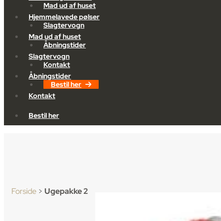
Mad ud af huset
Hjemmelavede pølser
Slagtervogn
Mad ud af huset
Åbningstider
Slagtervogn
Kontakt
Åbningstider
Bestil her
Kontakt
Bestil her
Forside
>
Ugepakke 2