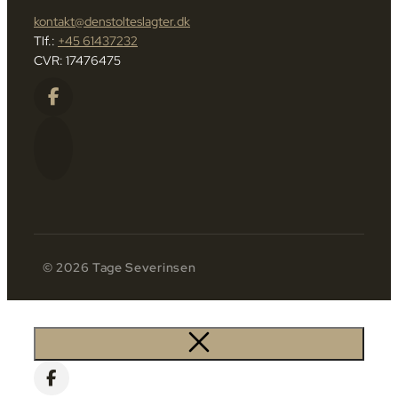
kontakt@denstolteslagter.dk
Tlf.:
+45 61437232
CVR: 17476475
© 2026 Tage Severinsen