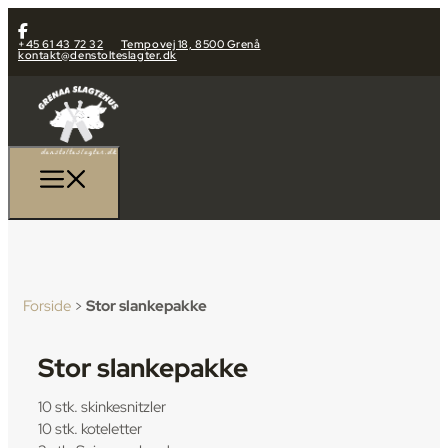
+45 61 43 72 32
Tempovej 18, 8500 Grenå
kontakt@denstolteslagter.dk
Forside
>
Stor slankepakke
Stor slankepakke
10 stk. skinkesnitzler
10 stk. koteletter