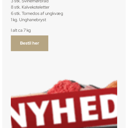
3 stk. Svinemørbrad
8 stk. Kalvekoteletter
6 stk. Tornedos af ungkvæg
1 kg. Unghanebryst
I alt ca 7 kg
Bestil her