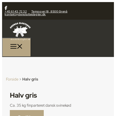
+45 61 43 72 32
Tempovej 18, 8500 Grenå
kontakt@denstolteslagter.dk
Forside
>
Halv gris
Halv gris
Ca. 35 kg finparteret dansk svinekød