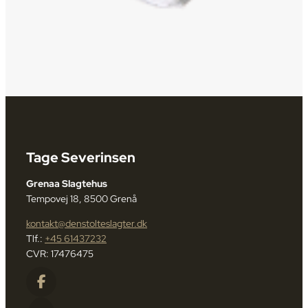
Tage Severinsen
Grenaa Slagtehus
Tempovej 18, 8500 Grenå
kontakt@denstolteslagter.dk
Tlf.:
+45 61437232
CVR: 17476475